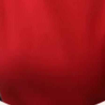
670334641, ОГРН 1116670009796
).