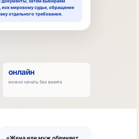
и документы, затем выбираем
С, иск мировому судье, обращение
овку отдельного требования.
онлайн
можно начать без визита
«Жена или муж обвиняет