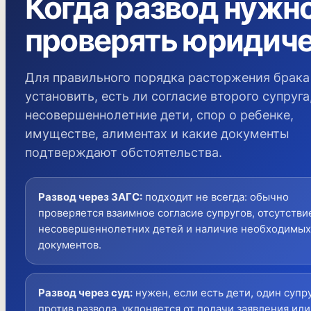
Когда развод нужн
проверять юридич
Для правильного порядка расторжения брака
установить, есть ли согласие второго супруга
несовершеннолетние дети, спор о ребенке,
имуществе, алиментах и какие документы
подтверждают обстоятельства.
Развод через ЗАГС
:
подходит не всегда: обычно
проверяется взаимное согласие супругов, отсутстви
несовершеннолетних детей и наличие необходимых
документов.
Развод через суд
:
нужен, если есть дети, один супр
против развода, уклоняется от подачи заявления или