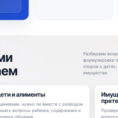
ми
Разбираем вопр
формулировки п
аем
споров о детях,
имуществе.
ети и алименты
Имущ
прете
цениваем, нужно ли вместе с разводом
ешать вопросы ребенка, содержания и
Провер
орядка общения.
вопросы