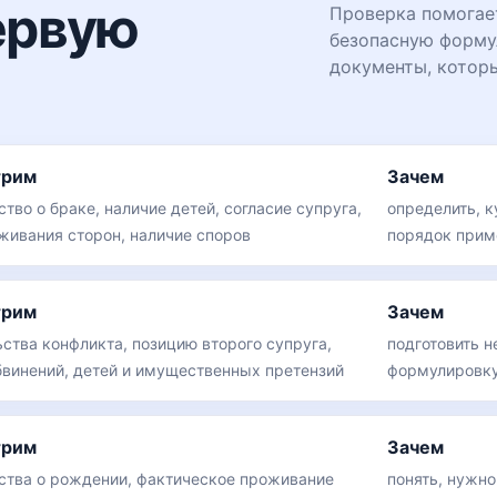
ервую
Проверка помогае
безопасную форму
документы, которы
трим
Зачем
тво о браке, наличие детей, согласие супруга,
определить, к
живания сторон, наличие споров
порядок прим
трим
Зачем
ьства конфликта, позицию второго супруга,
подготовить 
бвинений, детей и имущественных претензий
формулировку
трим
Зачем
ства о рождении, фактическое проживание
понять, нужно