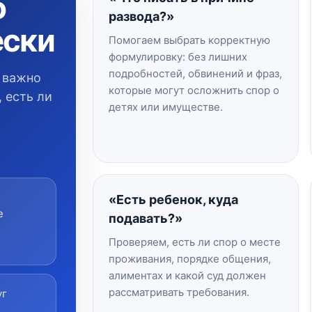
о
развода?»
ески
Помогаем выбрать корректную
формулировку: без лишних
подробностей, обвинений и фраз,
 важно
которые могут осложнить спор о
, есть ли
детях или имуществе.
«Есть ребенок, куда
е
подавать?»
Проверяем, есть ли спор о месте
проживания, порядке общения,
алиментах и какой суд должен
рассматривать требования.
уг