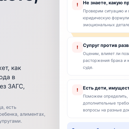
Не знаете, какую п
!
Проверим ситуацию и
юридическую формулир
эмоциональных детале
Супруг против разв
!
Оценим, влияет ли поз
расторжения брака и 
ет, как
суде.
ода в
ез ЗАГС,
Есть дети, имущес
!
Поможем определить, 
дополнительные требо
а, есть
вопросы на разные до
ебенка, алиментах,
упругами.