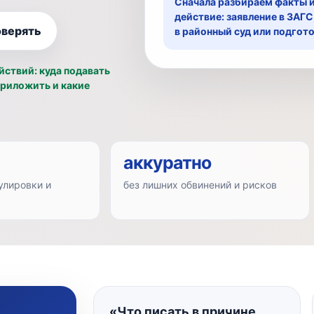
Сначала разбираем факты 
действие: заявление в ЗАГ
оверять
в районный суд или подгот
йствий: куда подавать
приложить и какие
аккуратно
лировки и
без лишних обвинений и рисков
«Что писать в причине