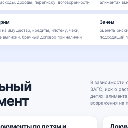
расходы, доходы, переписку, договоренности
алиментах вм
трим
Зачем
 на имущество, кредиты, ипотеку, чеки,
оценить риск
е выписки, брачный договор при наличии
подходящий п
ьный
В зависимости о
ЗАГС, иск о рас
мент
детях, алимента
возражения на 
окументы по детям и
Доку