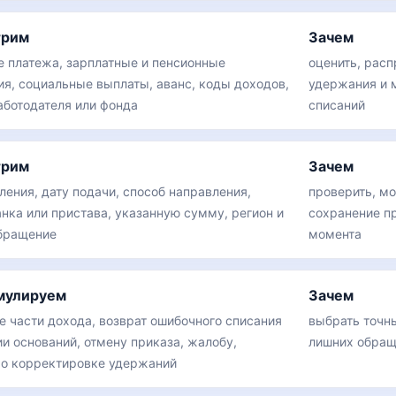
трим
Зачем
е платежа, зарплатные и пенсионные
оценить, расп
ия, социальные выплаты, аванс, коды доходов,
удержания и 
аботодателя или фонда
списаний
трим
Зачем
ления, дату подачи, способ направления,
проверить, мо
анка или пристава, указанную сумму, регион и
сохранение п
обращение
момента
мулируем
Зачем
е части дохода, возврат ошибочного списания
выбрать точн
и оснований, отмену приказа, жалобу,
лишних обращ
 о корректировке удержаний