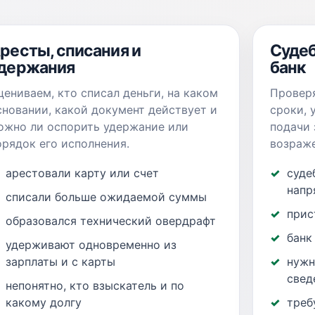
ресты, списания и
Судеб
держания
банк
цениваем, кто списал деньги, на каком
Проверя
сновании, какой документ действует и
сроки, 
ожно ли оспорить удержание или
подачи 
орядок его исполнения.
возраже
арестовали карту или счет
суде
напр
списали больше ожидаемой суммы
прис
образовался технический овердрафт
банк
удерживают одновременно из
зарплаты и с карты
нужн
свед
непонятно, кто взыскатель и по
какому долгу
треб