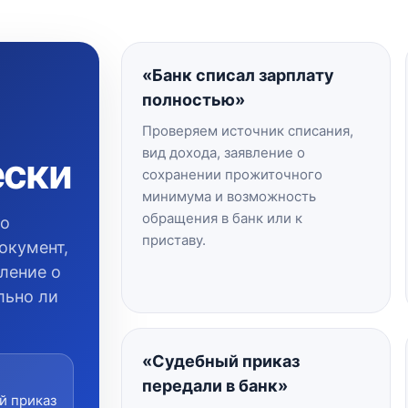
«Банк списал зарплату
полностью»
Проверяем источник списания,
вид дохода, заявление о
ески
сохранении прожиточного
минимума и возможность
обращения в банк или к
но
приставу.
окумент,
вление о
льно ли
«Судебный приказ
передали в банк»
й приказ