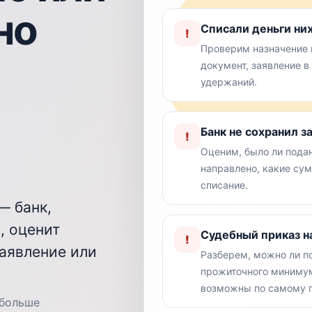
но
Списали деньги н
!
Проверим назначение 
документ, заявление в
удержаний.
Банк не сохранил з
!
Оценим, было ли подан
направлено, какие су
списание.
— банк,
, оценит
Судебный приказ на
!
заявление или
Разберем, можно ли п
прожиточного минимум
возможны по самому п
 больше