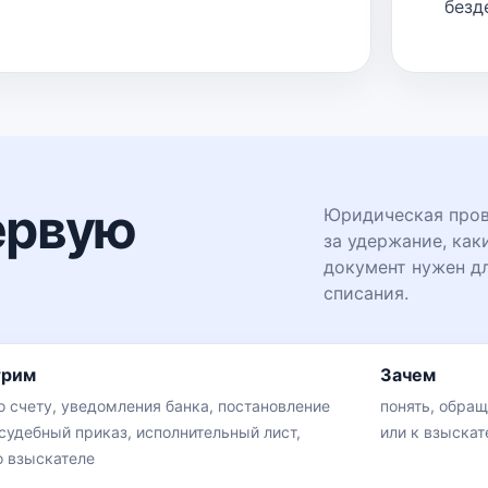
безд
ервую
Юридическая прове
за удержание, как
документ нужен д
списания.
трим
Зачем
о счету, уведомления банка, постановление
понять, обращ
 судебный приказ, исполнительный лист,
или к взыска
о взыскателе