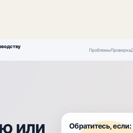
зводству
Проблемы
Проверка
ию или
Обратитесь, если: