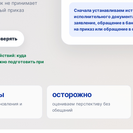
нк не принимает
ный приказ
Сначала устанавливаем ист
исполнительного документа
заявление, обращение в ба
на приказ или обращение в 
оверять
йствий: куда
жно подготовить при
ы
осторожно
новления и
оцениваем перспективу без
обещаний