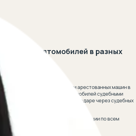
риставами автомобилей в разных
 5 минут!
м крае сайт где проходят торги арестованных машин в
н распродажа арестованных автомобилей судебными
 под арестом аукцион авто в краснодаре через судебных
нную юридическую помощь и консультации по всем
дня: