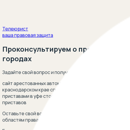
Телеюрист
ваша правовая защита
Проконсультируем о продаже и ау
городах
Задайте свой вопрос и получите ответ опытного юриста
сайт арестованных автомобилей судебными приставами 
краснодарском крае спецстоянка для арестованных ма
приставами в уфе стоянка арестованных автомобилей в 
приставов
Оставьте свой вопрос через форму чата внизу страниц
областям права. Ниже список некоторых вопросов и си