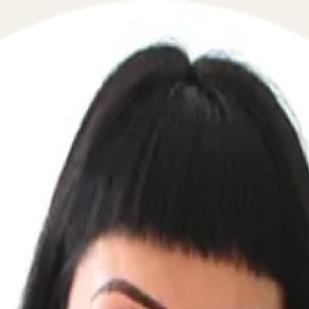
кционах арестованных судебными п
 в сфере взаимодействия с приставами и ФССП в течение
продажа автомобилей от судебных приставов в алтайско
шин стоянка арестованных автомобилей кстовский райо
омске сайт с авто под арестом процедура продажи авто
ы или позвоните по телефону. Оказываем квалифицирова
туаций, которые интересовали наших пользователей сего