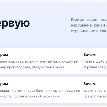
ервую
Юридическая прове
нарушение, какой 
ограничение и как
трим
Зачем
ение пристава, исполнительный лист, судебный
понять, дейст
омер производства, уведомления банка
обращаться д
трим
Зачем
анции, платежи через банк или портал, сведения
оценить, есть
нности, постановление об окончании
прекратить вз