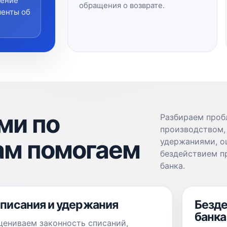
чение
обращения о возврате.
менты об
ми по
Разбираем проб
производством, 
ам помогаем
удержаниями, о
бездействием п
банка.
писания и удержания
Безде
банка
цениваем законность списаний,