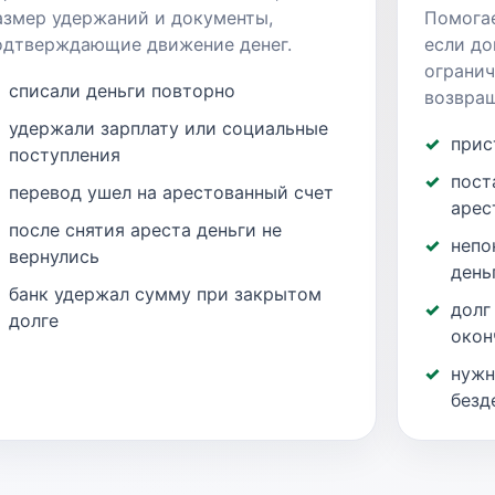
азмер удержаний и документы,
Помогае
одтверждающие движение денег.
если до
огранич
списали деньги повторно
возвра
удержали зарплату или социальные
прис
поступления
пост
перевод ушел на арестованный счет
арес
после снятия ареста деньги не
непо
вернулись
день
банк удержал сумму при закрытом
долг
долге
окон
нужн
безд