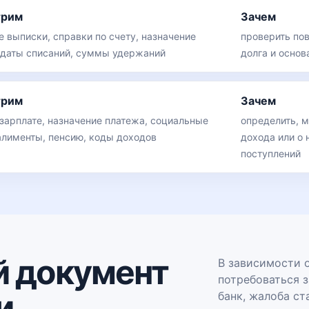
трим
Зачем
е выписки, справки по счету, назначение
проверить по
 даты списаний, суммы удержаний
долга и основ
трим
Зачем
 зарплате, назначение платежа, социальные
определить, м
алименты, пенсию, коды доходов
дохода или о
поступлений
 документ
В зависимости 
потребоваться з
и
банк, жалоба с