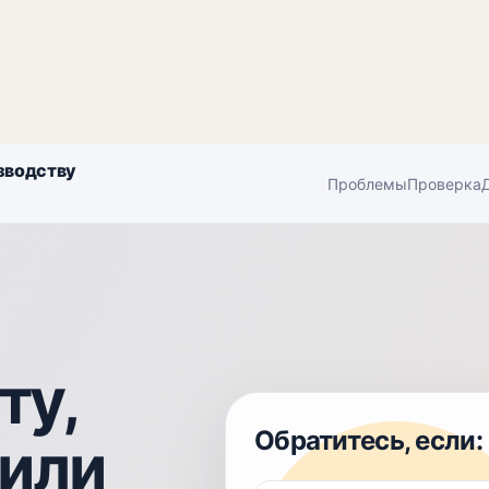
зводству
Проблемы
Проверка
ту,
Обратитесь, если:
 или