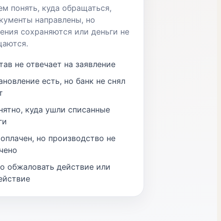
м понять, куда обращаться,
кументы направлены, но
ения сохраняются или деньги не
щаются.
тав не отвечает на заявление
ановление есть, но банк не снял
т
нятно, куда ушли списанные
ги
 оплачен, но производство не
чено
о обжаловать действие или
ействие