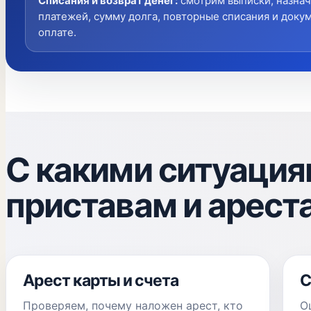
Списания и возврат денег
:
смотрим выписки, назна
платежей, сумму долга, повторные списания и доку
оплате.
С какими ситуация
приставам и арест
Арест карты и счета
С
Проверяем, почему наложен арест, кто
О