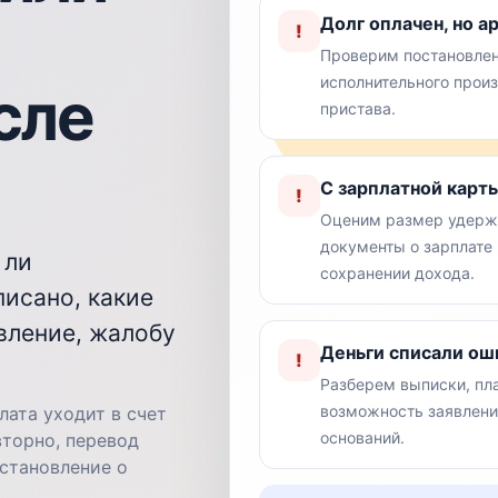
Долг оплачен, но ар
!
Проверим постановлен
исполнительного произ
сле
пристава.
С зарплатной карт
!
Оценим размер удержа
документы о зарплате
 ли
сохранении дохода.
писано, какие
вление, жалобу
Деньги списали ош
!
Разберем выписки, пла
возможность заявлени
лата уходит в счет
оснований.
вторно, перевод
остановление о