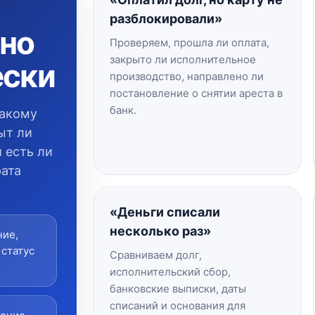
разблокировали»
жно
Проверяем, прошла ли оплата,
закрыто ли исполнительное
ески
производство, направлено ли
постановление о снятии ареста в
банк.
какому
ыт ли
и есть ли
рата
«Деньги списали
несколько раз»
ние,
 статус
Сравниваем долг,
исполнительский сбор,
банковские выписки, даты
списаний и основания для