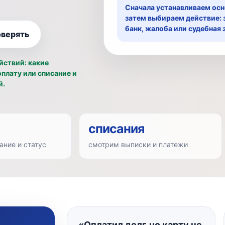
Сначала устанавливаем осн
затем выбираем действие: 
банк, жалоба или судебная 
оверять
йствий: какие
плату или списание и
й.
списания
ние и статус
смотрим выписки и платежи
«Оплатил долг, но карту не