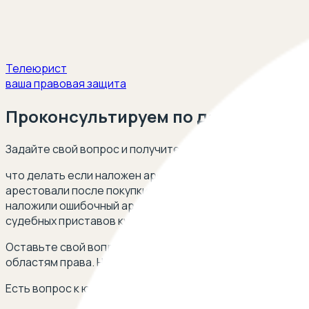
Телеюрист
ваша правовая защита
Проконсультируем по действиям п
Задайте свой вопрос и получите ответ опытного юриста
что делать если наложен арест на авто на предыдущего
арестовали после покупки что можно сделать если прис
наложили ошибочный арест на машину что делать наложи
судебных приставов купил машину она в аресте что дел
Оставьте свой вопрос через форму чата внизу страниц
областям права. Ниже список некоторых вопросов и си
Есть вопрос к юристу? Оставьте свой телефон, перезв