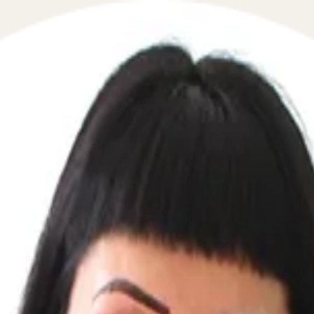
ри наложении ареста на купленный
 в сфере взаимодействия с приставами и ФССП в течение
 если продали машину а спустя время за налоги наложен 
тавы арестовали машину что делать если при обмене авто
ли арест на авто на предыдущего собственника что делат
ать судебные приставы наложили арест на автомобиль чт
ы или позвоните по телефону. Оказываем квалифицирова
туаций, которые интересовали наших пользователей сего
оним мгновенно: