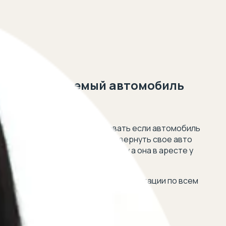
 или продаваемый автомобиль
 5 минут!
арест что делать как действовать если автомобиль
 авто оказалось в аресте как вернуть свое авто
ь что делать если купил машину а она в аресте у
о делать
нную юридическую помощь и консультации по всем
дня: