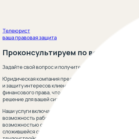
Телеюрист
ваша правовая защита
Проконсультируем по вопросам тру
Задайте свой вопрос и получите ответ опытного юриста
Юридическая компания предлагает профессиональную п
и защиту интересов клиентов, столкнувшихся с пробле
финансового права, что позволяет эффективно защищат
решение для вашей ситуации.
Наши услуги включают в себя поддержку в различных сит
возможность работы в банке при наличии арестов на сч
возможностью смены места работы при аресте счетов. Е
сложившейся ситуации. Мы также предоставляем консул
трудоустройства при аресте счетов. Обращайтесь к на