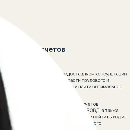
банковских счетов
 5 минут!
в и трудоустройством. Мы предоставляем консультации
иалисты обладают опытом в области трудового и
в сложных юридических вопросах и найти оптимальное
тракту, трудоустройство при аресте счетов,
арестом счетов и трудоустройством в РОВД, а также
ареста счетов, наши юристы помогут вам найти выход из
рез приставов и возможностью официального
 ваших прав.