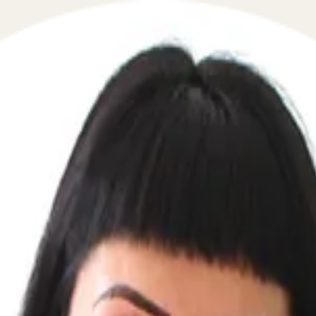
доустройства и работы при аресте 
 в сфере взаимодействия с приставами и ФССП в течение
омощь в решении вопросов, связанных с арестом счето
мами, вызванными арестом банковских счетов. Наши спец
ь ваши права и интересы. Мы поможем вам разобраться 
уациях, таких как: арест счета в банке служащего по кон
етах. Мы также консультируем по вопросам, связанным с 
сли у вас возникли проблемы с трудоустройством из-за 
ьтации по вопросам, связанным с оплатой отпускных че
м за квалифицированной юридической помощью и защитой