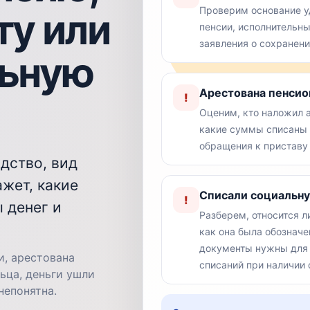
Проверим основание у
ту или
пенсии, исполнительн
заявления о сохранен
льную
Арестована пенсио
!
Оценим, кто наложил а
какие суммы списаны 
обращения к приставу 
дство, вид
ажет, какие
Списали социальн
!
 денег и
Разберем, относится 
как она была обозначе
документы нужны для 
и, арестована
списаний при наличии 
ьца, деньги ушли
непонятна.