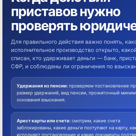
приставов нужно
проверять юридич
Для правильного действия важно понять, как
исполнительное производство открыто, како
списан, кто удерживает деньги — банк, прист
СФР, и соблюдены ли ограничения по взыска
Удержания из пенсии
:
проверяем постановление пр
размер удержаний, вид пенсии, прожиточный миним
основания взыскания.
Арест карты или счета
:
смотрим, какие счета
заблокированы, какие деньги поступают на карту, ка
исполняет постановление и какие документы подт