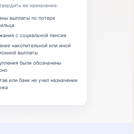
твердить ее назначение.
аны выплаты по потере
ильца
жания с социальной пенсии
ание накопительной или иной
ионной выплаты
упления были обозначены
рно
тав или банк не учел назначение
ежа