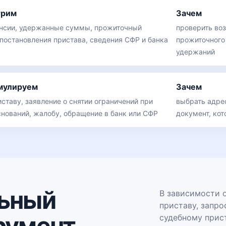
трим
Зачем
нсии, удержанные суммы, прожиточный
проверить во
постановления пристава, сведения СФР и банка
прожиточного
удержаний
мулируем
Зачем
ставу, заявление о снятии ограничений при
выбрать адрес
снований, жалобу, обращение в банк или СФР
документ, ко
ьный
В зависимости о
приставу, запро
румент
судебному прист