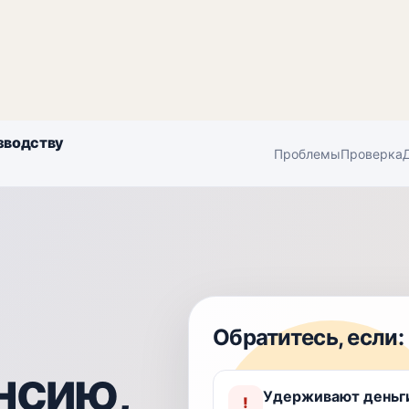
зводству
Проблемы
Проверка
Обратитесь, если:
нсию,
Удерживают деньги
!