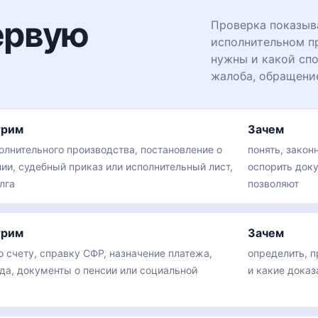
ервую
Проверка показыва
исполнительном п
нужны и какой спо
жалоба, обращение
трим
Зачем
олнительного производства, постановление о
понять, закон
ии, судебный приказ или исполнительный лист,
оспорить доку
лга
позволяют
трим
Зачем
о счету, справку СФР, назначение платежа,
определить, 
да, документы о пенсии или социальной
и какие дока