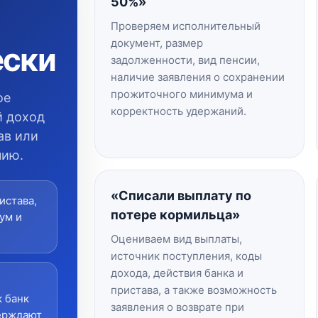
50%»
Проверяем исполнительный
документ, размер
ески
задолженности, вид пенсии,
наличие заявления о сохранении
прожиточного минимума и
ое
корректность удержаний.
й доход
ав или
нию.
«Списали выплату по
истава,
потере кормильца»
ум и
Оцениваем вид выплаты,
источник поступления, коды
дохода, действия банка и
пристава, а также возможность
к банк
заявления о возврате при
верждают