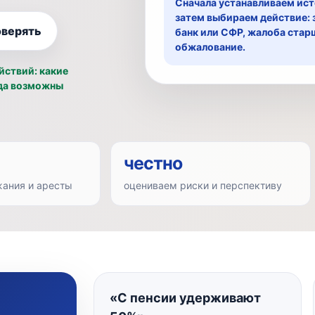
Сначала устанавливаем ист
затем выбираем действие: 
оверять
банк или СФР, жалоба стар
обжалование.
йствий: какие
гда возможны
честно
ания и аресты
оцениваем риски и перспективу
«С пенсии удерживают