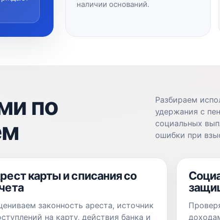
наличии оснований.
ми по
Разбираем испо
удержания с пен
ем
социальных вып
ошибки при взы
рест карты и списания со
Соци
чета
защи
цениваем законность ареста, источник
Проверя
оступлений на карту, действия банка и
доходам