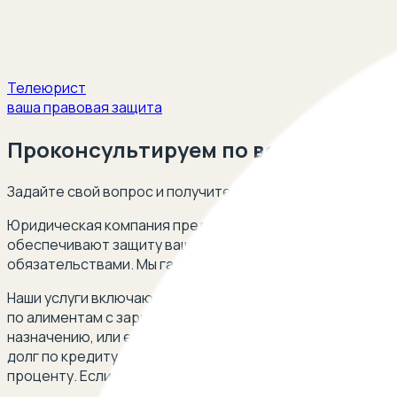
Телеюрист
ваша правовая защита
Проконсультируем по вопросам ра
Задайте свой вопрос и получите ответ опытного юриста
Юридическая компания предлагает профессиональную п
обеспечивают защиту ваших интересов в случае возни
обязательствами. Мы гарантируем точное соблюдение з
Наши услуги включают в себя помощь в ситуациях, ког
по алиментам с зарплаты, если исполнительный лист по
назначению, или если работодатель не выплачивает али
долг по кредиту. Мы также предоставим консультации 
проценту. Если у вас на руках исполнительный лист, но