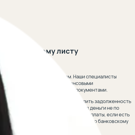
полнительному листу
 5 минут!
тв по исполнительным листам. Наши специалисты
нием алиментов и другими финансовыми
, связанных с исполнительными документами.
у исполнительному листу или определить задолженность
при перечислении средств и отправил деньги не по
ть средства с аванса или заработной платы, если есть
нительный документ и пересчета долга по банковскому
ии и защитить ваши права.