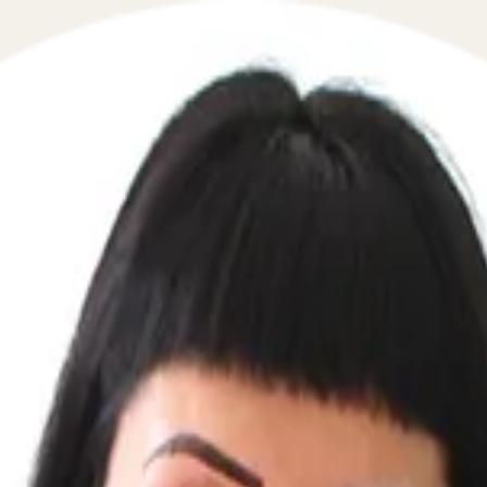
счета и удержания алиментов по ис
 в сфере взаимодействия с приставами и ФССП в течение
омощь в вопросах, связанных с исполнением обязательс
кновения сложностей с расчетом задолженности, удержа
аконодательства и защиту ваших прав в любых ситуациях
да необходимо рассчитать проценты вычетов по сводном
ступил с задержкой. Мы поможем, если бухгалтер ошибся 
менты. Наши эксперты разъяснят, как правильно удержива
по вопросам ответственности бухгалтера за чужой испол
 алименты не поступают, мы поможем разобраться в ситуац