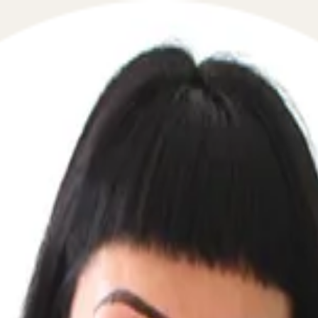
рмативных актов и исполнительног
 в сфере взаимодействия с приставами и ФССП в течение
омощь в сфере исполнительного производства, обеспечи
ормативных актов, регулирующих порядок исполнения су
ного производства, и помогаем разобраться в сложных ю
и документами и актами граждан, а также содействие в 
уациях, требующих вмешательства профессионалов. Напр
лнительное производство окончено актом о невозможнос
авления актов сверки поступлений денежных средств и с
регулируют общественные отношения в сфере исполнитель
вы предоставить исчерпывающую информацию и поддержку