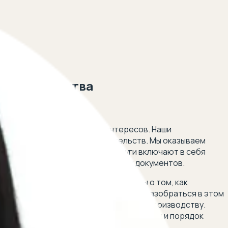
о производства
 5 минут!
вая защиту ваших прав и интересов. Наши
дебных решений и иных обязательств. Мы оказываем
ридических ситуациях. Наши услуги включают в себя
подготовке и подаче необходимых документов.
имер, если у вас возникли вопросы о том, как
ти взыскания, наши юристы помогут разобраться в этом
писаний на счет по исполнительному производству.
ного производства, или каковы условия и порядок
. Обращайтесь к нам для получения