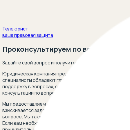
Телеюрист
ваша правовая защита
Проконсультируем по вопросам но
Задайте свой вопрос и получите ответ опытного юриста
Юридическая компания предлагает профессиональную п
специалисты обладают глубокими знаниями в области н
поддержку в вопросах, связанных с актами исполнитель
консультации по вопросам, связанным с исполнительным
Мы предоставляем юридическую помощь в различных сит
взыскивается задолженность по алиментам, когда испо
вопросе. Мы также консультируем по вопросам предост
Если вам необходимо понять, какие нормативные акты 
принудительного исполнения судебных актов, мы гото