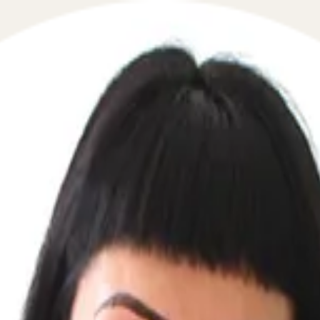
исания денежных средств на основа
 в сфере взаимодействия с приставами и ФССП в течение
омощь в вопросах, связанных с исполнительными листам
нностей и исполнении судебных решений. Мы обеспечивае
ересов в суде. Ваша уверенность в законности и правиль
х юридической поддержки, можно выделить: списание де
2177/23, выданное судом № 8 Засвияжского района. Также
 по алиментам и хотите узнать, как это повлияет на выпл
сания в бухгалтерских системах, таких как 1С 8, и помо