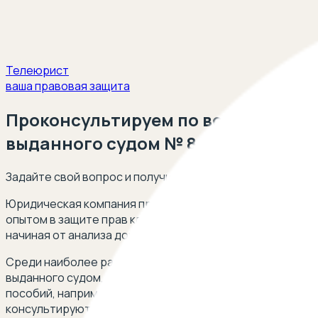
Телеюрист
ваша правовая защита
Проконсультируем по вопросам сп
выданного судом № 8
Задайте свой вопрос и получите ответ опытного юриста
Юридическая компания предлагает профессиональную п
опытом в защите прав клиентов при взыскании задолже
начиная от анализа документации до представления инт
Среди наиболее распространенных ситуаций, требующи
выданного судом, например, от 29.09.2023 по делу № 2-
пособий, например, если вы забрали исполнительный лист
консультируют по вопросам отражения безакцептного спи