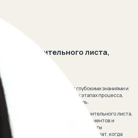
нии исполнительного листа,
 5 минут!
и. Наши специалисты обладают глубокими знаниями и
м полное сопровождение на всех этапах процесса,
ности действий — наша главная цель.
нежных средств на основании исполнительного листа,
 мы помогаем в вопросах получения алиментов и
аты с 8 до 17 лет. Кроме того, наши юристы
гают в решении проблем с задержкой выплат, когда