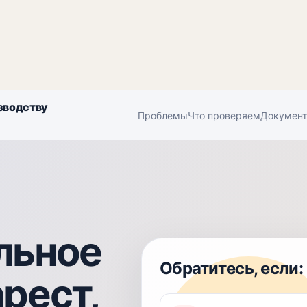
зводству
Проблемы
Что проверяем
Докумен
льное
Обратитесь, если:
рест,