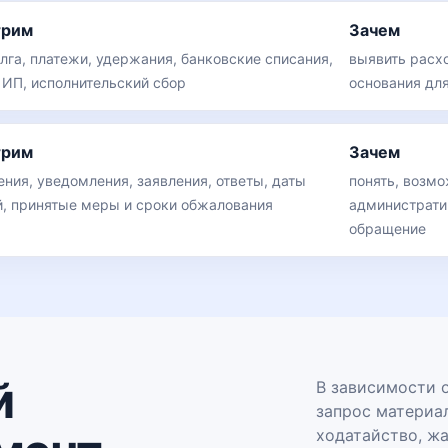
трим
Зачем
лга, платежи, удержания, банковские списания,
выявить расх
 ИП, исполнительский сбор
основания дл
трим
Зачем
ения, уведомления, заявления, ответы, даты
понять, возм
, принятые меры и сроки обжалования
администрати
обращение
й
В зависимости 
запрос материал
ходатайство, ж