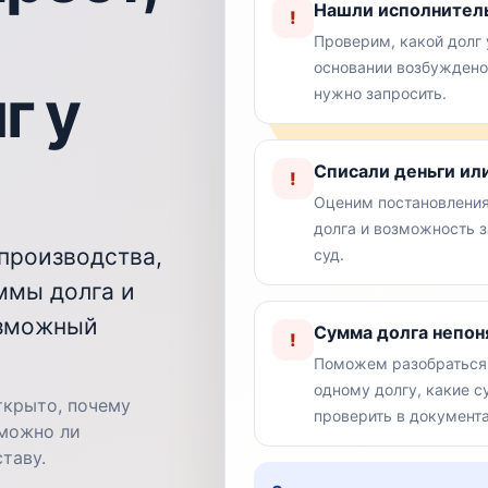
Нашли исполнитель
!
Проверим, какой долг 
основании возбуждено
г у
нужно запросить.
Списали деньги ил
!
Оценим постановления,
долга и возможность 
производства,
суд.
ммы долга и
озможный
Сумма долга непон
!
Поможем разобраться,
одному долгу, какие 
ткрыто, почему
проверить в документа
 можно ли
таву.