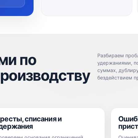
ми по
Разбираем проб
удержаниями, п
производству
суммах, дублир
бездействием п
ресты, списания и
Ошибк
держания
прист
роверяем основания ограничений,
Оценива