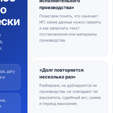
исполнительного
но
производства»
Помогаем понять, что означает
ески
ИП, какие данные нужно сверить
и как запросить текст
постановления или материалы
о
производства.
а,
я
.
«Долг повторяется
ра, дату
несколько раз»
а и
Разбираем, не дублируются ли
производства, не совпадают ли
взыскатель, судебный акт, сумма
ия,
и период взыскания.
и