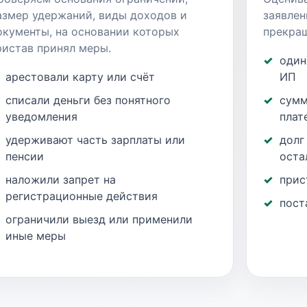
азмер удержаний, виды доходов и
заявлен
окументы, на основании которых
прекращ
ристав принял меры.
один
арестовали карту или счёт
ИП
списали деньги без понятного
сумм
уведомления
плат
удерживают часть зарплаты или
долг
пенсии
оста
наложили запрет на
прис
регистрационные действия
пост
ограничили выезд или применили
иные меры