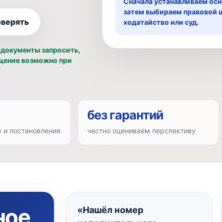
Сначала устанавливаем осн
затем выбираем правовой ша
оверять
ходатайство или суд.
 документы запросить,
ащение возможно при
без гарантий
 и постановления
честно оцениваем перспективу
ное
«Нашёл номер