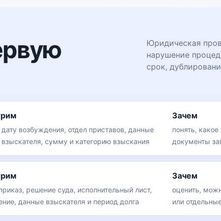
ервую
Юридическая прове
нарушение процед
срок, дублировани
трим
Зачем
 дату возбуждения, отдел приставов, данные
понять, какое
 взыскателя, сумму и категорию взыскания
документы за
трим
Зачем
приказ, решение суда, исполнительный лист,
оценить, мож
ение, данные взыскателя и период долга
или отдельны